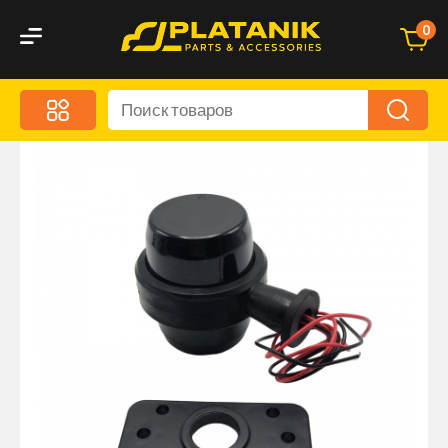
0
Меню
Акционные предложения
Дорожные аксессуары
Дорожная кухня
Автохимия и уход
Оптика и светотехника
Брызговики
Запчасти кузова и зеркала
Малый коммерческий транспорт
Маркировочные знаки и светоотражатели