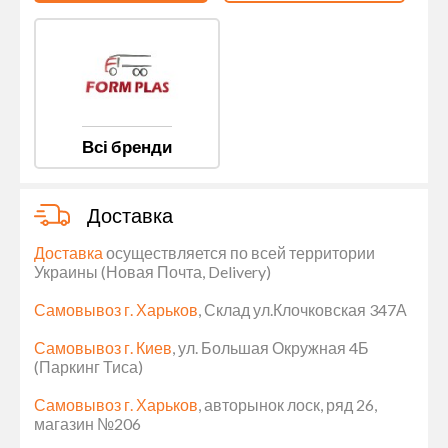
Всі бренди
Доставка
Доставка
осуществляется по всей территории
Украины (Новая Почта, Delivery)
Самовывоз г. Харьков
, Склад ул.Клочковская 347А
Самовывоз г. Киев
, ул. Большая Окружная 4Б
(Паркинг Тиса)
Самовывоз г. Харьков
, авторынок лоск, ряд 26,
магазин №206