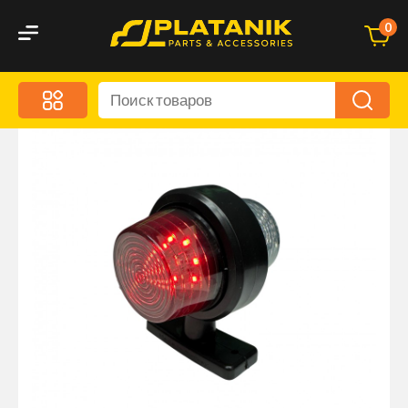
0
Меню
Акционные предложения
Дорожные аксессуары
Дорожная кухня
Автохимия и уход
Оптика и светотехника
Брызговики
Запчасти кузова и зеркала
Малый коммерческий транспорт
Маркировочные знаки и светоотражатели