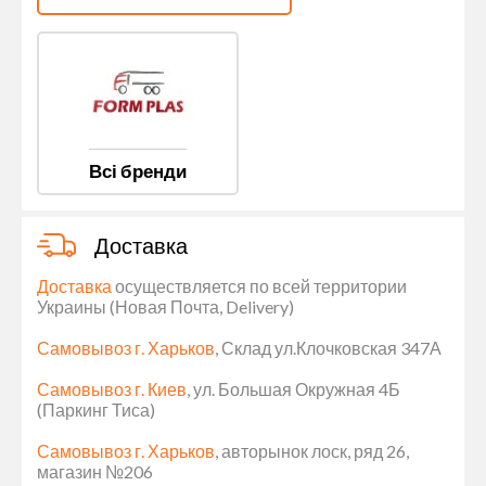
Всі бренди
Доставка
Доставка
осуществляется по всей территории
Украины (Новая Почта, Delivery)
Самовывоз г. Харьков
, Склад ул.Клочковская 347А
Самовывоз г. Киев
, ул. Большая Окружная 4Б
(Паркинг Тиса)
Самовывоз г. Харьков
, авторынок лоск, ряд 26,
магазин №206