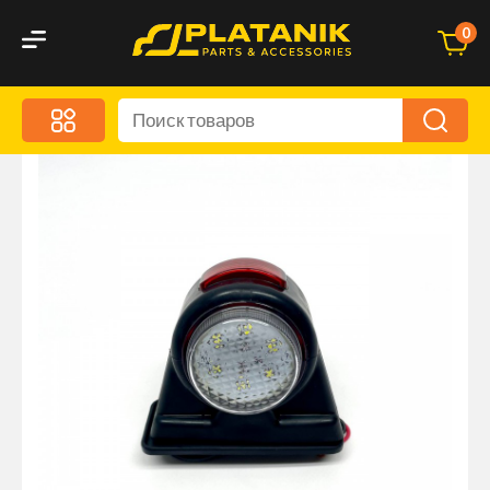
0
Меню
Акционные предложения
Дорожные аксессуары
Дорожная кухня
Автохимия и уход
Оптика и светотехника
Брызговики
Запчасти кузова и зеркала
Малый коммерческий транспорт
Маркировочные знаки и светоотражатели