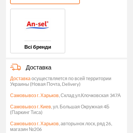
Всі бренди
Доставка
Доставка
осуществляется по всей территории
Украины (Новая Почта, Delivery)
Самовывоз г. Харьков
, Склад ул.Клочковская 347А
Самовывоз г. Киев
, ул. Большая Окружная 4Б
(Паркинг Тиса)
Самовывоз г. Харьков
, авторынок лоск, ряд 26,
магазин №206