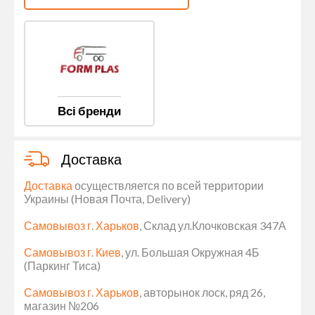
Всі бренди
Доставка
Доставка
осуществляется по всей территории
Украины (Новая Почта, Delivery)
Самовывоз г. Харьков
, Склад ул.Клочковская 347А
Самовывоз г. Киев
, ул. Большая Окружная 4Б
(Паркинг Тиса)
Самовывоз г. Харьков
, авторынок лоск, ряд 26,
магазин №206