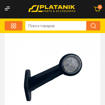
0
Меню
Акционные предложения
Дорожные аксессуары
Дорожная кухня
Автохимия и уход
Оптика и светотехника
Брызговики
Запчасти кузова и зеркала
Малый коммерческий транспорт
Маркировочные знаки и светоотражатели