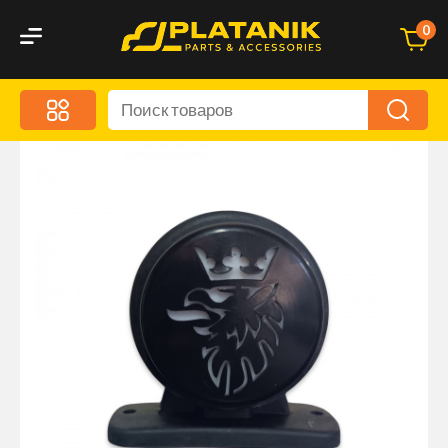
0
Меню
Акционные предложения
Дорожные аксессуары
Дорожная кухня
Автохимия и уход
Оптика и светотехника
Брызговики
Запчасти кузова и зеркала
Малый коммерческий транспорт
Маркировочные знаки и светоотражатели