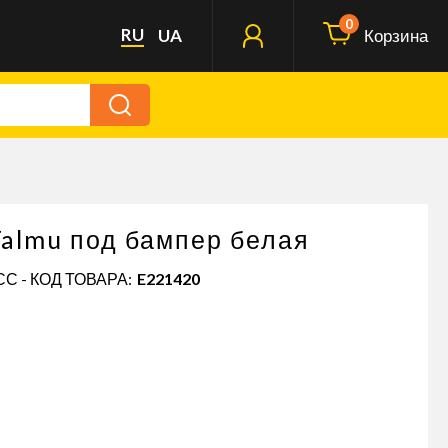
0
RU
UA
Корзина
almu под бампер белая
С - КОД ТОВАРА:
E221420