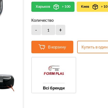
Харьков
> 100
Киев
> 10
Количество
В корзину
Купить в один
Всі бренди