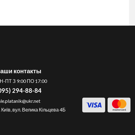
аши контакты
Н-ПТ З 9:00 ПО 17:00
095) 294-88-84
ale.platanik@ukr.net
. Київ, вул. Велика Кільцева 4Б