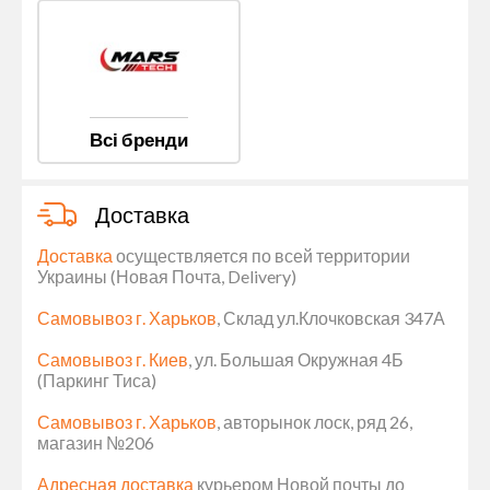
Всі бренди
Доставка
Доставка
осуществляется по всей территории
Украины (Новая Почта, Delivery)
Самовывоз г. Харьков
, Склад ул.Клочковская 347А
Самовывоз г. Киев
, ул. Большая Окружная 4Б
(Паркинг Тиса)
Самовывоз г. Харьков
, авторынок лоск, ряд 26,
магазин №206
Адресная доставка
курьером Новой почты до