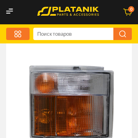
0
Меню
Акционные предложения
Дорожные аксессуары
Дорожная кухня
Автохимия и уход
Оптика и светотехника
Брызговики
Запчасти кузова и зеркала
Малый коммерческий транспорт
Маркировочные знаки и светоотражатели