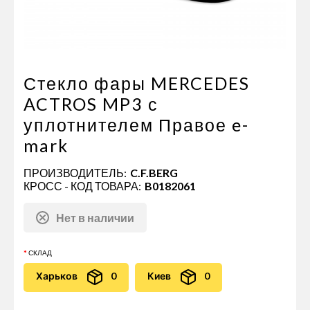
Пневматические соединения
Запчасти
Инструменты
Оснащение прицепов
Стекло фары MERCEDES
Автономное отопление и
ACTROS MP3 с
кондиционировани
уплотнителем Правое e-
Стяжные ремни и тросы
mark
ПРОИЗВОДИТЕЛЬ:
C.F.BERG
КРОСС - КОД ТОВАРА:
B0182061
Нет в наличии
СКЛАД
Харьков
0
Киев
0