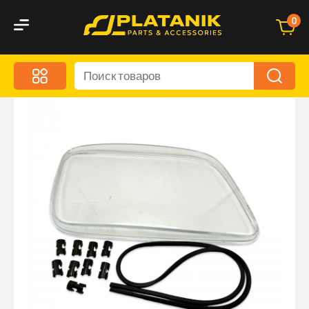
0
Меню
Акционные предложения
Дорожные аксессуары
Дорожная кухня
Автохимия и уход
Оптика и светотехника
Брызговики
Запчасти кузова и зеркала
Малый коммерческий транспорт
Маркировочные знаки и светоотражатели