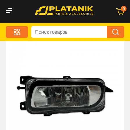
0
Меню
Акционные предложения
Дорожные аксессуары
Дорожная кухня
Автохимия и уход
Оптика и светотехника
Брызговики
Запчасти кузова и зеркала
Малый коммерческий транспорт
Маркировочные знаки и светоотражатели