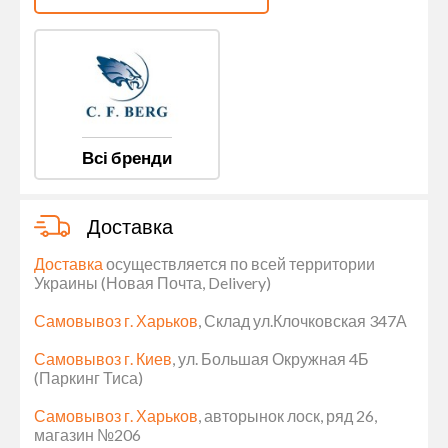
Всі бренди
Доставка
Доставка
осуществляется по всей территории
Украины (Новая Почта, Delivery)
Самовывоз г. Харьков
, Склад ул.Клочковская 347А
Самовывоз г. Киев
, ул. Большая Окружная 4Б
(Паркинг Тиса)
Самовывоз г. Харьков
, авторынок лоск, ряд 26,
магазин №206