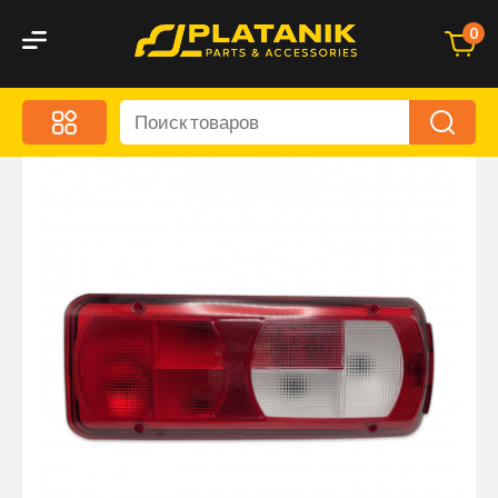
0
Меню
Акционные предложения
Дорожные аксессуары
Дорожная кухня
Автохимия и уход
Оптика и светотехника
Брызговики
Запчасти кузова и зеркала
Малый коммерческий транспорт
Маркировочные знаки и светоотражатели