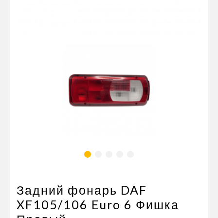
Пневматические соединения
Запчасти
Инструменты
Оснащение прицепов
Автономное отопление и
кондиционировани
Стяжные ремни и тросы
Задний фонарь DAF
XF105/106 Euro 6 Фишка