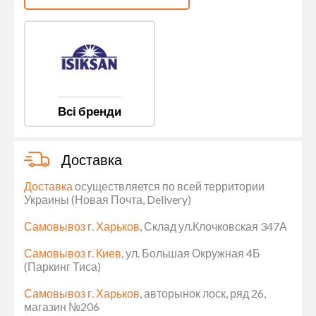
Всі бренди
Доставка
Доставка
осуществляется по всей территории
Украины (Новая Почта, Delivery)
Самовывоз г. Харьков
, Склад ул.Клочковская 347А
Самовывоз г. Киев
, ул. Большая Окружная 4Б
(Паркинг Тиса)
Самовывоз г. Харьков
, авторынок лоск, ряд 26,
магазин №206