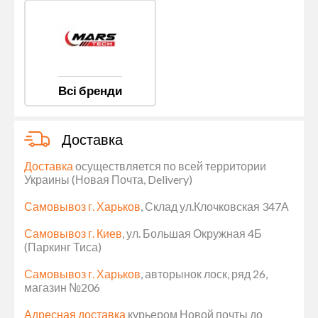
Всі бренди
Доставка
Доставка
осуществляется по всей территории
Украины (Новая Почта, Delivery)
Самовывоз г. Харьков
, Склад ул.Клочковская 347А
Самовывоз г. Киев
, ул. Большая Окружная 4Б
(Паркинг Тиса)
Самовывоз г. Харьков
, авторынок лоск, ряд 26,
магазин №206
Адресная доставка
курьером Новой почты до