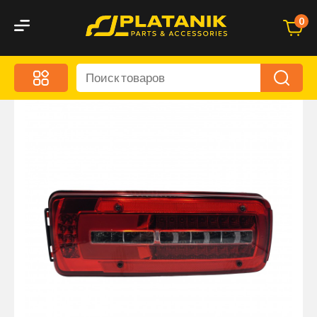
0
Меню
Акционные предложения
Дорожные аксессуары
Дорожная кухня
Автохимия и уход
Оптика и светотехника
Брызговики
Запчасти кузова и зеркала
Малый коммерческий транспорт
Маркировочные знаки и светоотражатели