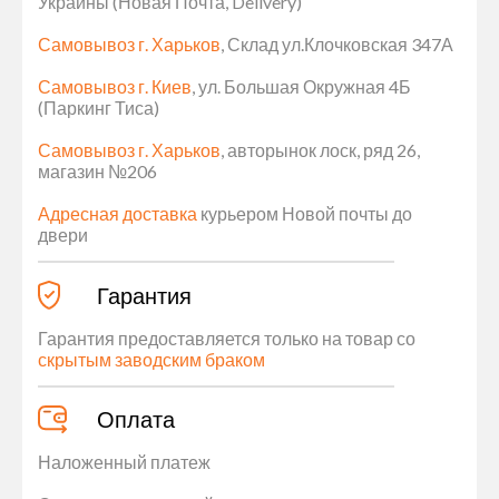
Украины (Новая Почта, Delivery)
Самовывоз г. Харьков
, Склад ул.Клочковская 347А
Самовывоз г. Киев
, ул. Большая Окружная 4Б
(Паркинг Тиса)
Самовывоз г. Харьков
, авторынок лоск, ряд 26,
магазин №206
Адресная доставка
курьером Новой почты до
двери
Гарантия
Гарантия предоставляется только на товар со
скрытым заводским браком
Оплата
Наложенный платеж