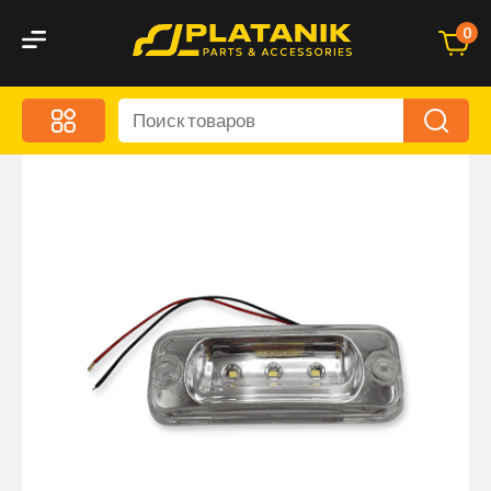
0
Меню
Акционные предложения
Дорожные аксессуары
Дорожная кухня
Автохимия и уход
Оптика и светотехника
Брызговики
Запчасти кузова и зеркала
Малый коммерческий транспорт
Маркировочные знаки и светоотражатели