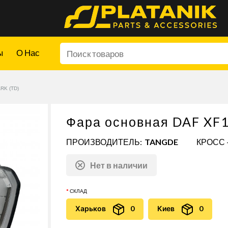
ы
О Нас
RK (TD)
Фара основная DAF XF1
ПРОИЗВОДИТЕЛЬ:
TANGDE
КРОСС 
Нет в наличии
СКЛАД
Харьков
0
Киев
0