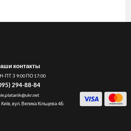
аши контакты
Н-ПТ З 9:00 ПО 17:00
095) 294-88-84
ale.platanik@ukr.net
. Київ, вул. Велика Кільцева 4Б