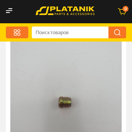
0
Меню
Акционные предложения
Дорожные аксессуары
Дорожная кухня
Автохимия и уход
Оптика и светотехника
Брызговики
Запчасти кузова и зеркала
Малый коммерческий транспорт
Маркировочные знаки и светоотражатели