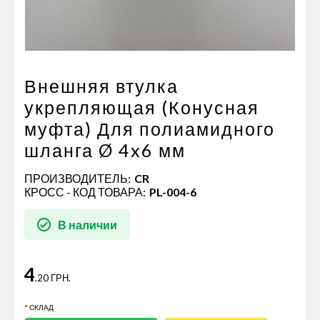
Пневматические соединения
Запчасти
Инструменты
Оснащение прицепов
Внешняя втулка
Автономное отопление и
укрепляющая (Конусная
кондиционировани
муфта) Для полиамидного
Стяжные ремни и тросы
шланга Ø 4x6 мм
ПРОИЗВОДИТЕЛЬ:
CR
КРОСС - КОД ТОВАРА:
PL-004-6
В наличии
4
.20 ГРН.
СКЛАД