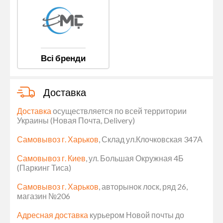
Всі бренди
Доставка
Доставка
осуществляется по всей территории
Украины (Новая Почта, Delivery)
Самовывоз г. Харьков
, Склад ул.Клочковская 347А
Самовывоз г. Киев
, ул. Большая Окружная 4Б
(Паркинг Тиса)
Самовывоз г. Харьков
, авторынок лоск, ряд 26,
магазин №206
Адресная доставка
курьером Новой почты до