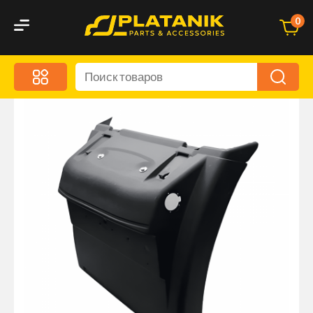
0
Меню
Акционные предложения
Дорожные аксессуары
Дорожная кухня
Автохимия и уход
Оптика и светотехника
Брызговики
Запчасти кузова и зеркала
Малый коммерческий транспорт
Маркировочные знаки и светоотражатели