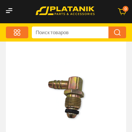
0
Меню
Акционные предложения
Дорожные аксессуары
Дорожная кухня
Автохимия и уход
Оптика и светотехника
Брызговики
Запчасти кузова и зеркала
Малый коммерческий транспорт
Маркировочные знаки и светоотражатели