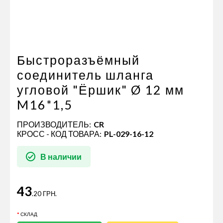
Пневматические соединения
Запчасти
Инструменты
Оснащение прицепов
Быстроразъёмный
Автономное отопление и
соединитель шланга
кондиционировани
угловой "Ёршик" Ø 12 мм
Стяжные ремни и тросы
M16*1,5
ПРОИЗВОДИТЕЛЬ:
CR
КРОСС - КОД ТОВАРА:
PL-029-16-12
В наличии
43
.20 ГРН.
СКЛАД