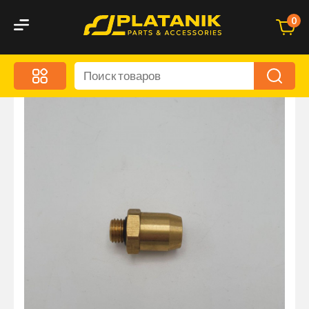
0
Меню
Акционные предложения
Дорожные аксессуары
Дорожная кухня
Автохимия и уход
Оптика и светотехника
Брызговики
Запчасти кузова и зеркала
Малый коммерческий транспорт
Маркировочные знаки и светоотражатели