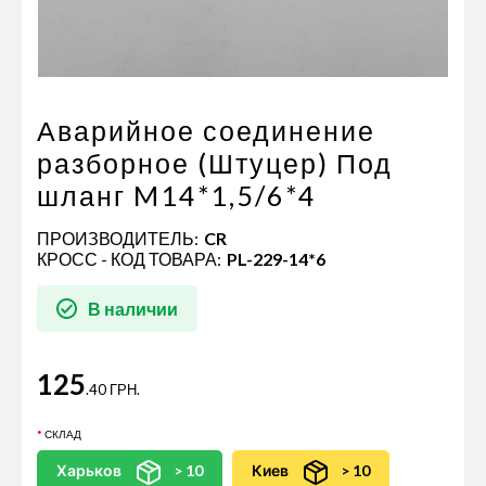
Пневматические соединения
Запчасти
Инструменты
Оснащение прицепов
Аварийное соединение
Автономное отопление и
разборное (Штуцер) Под
кондиционировани
шланг M14*1,5/6*4
Стяжные ремни и тросы
ПРОИЗВОДИТЕЛЬ:
CR
КРОСС - КОД ТОВАРА:
PL-229-14*6
В наличии
125
.40 ГРН.
СКЛАД
Харьков
> 10
Киев
> 10