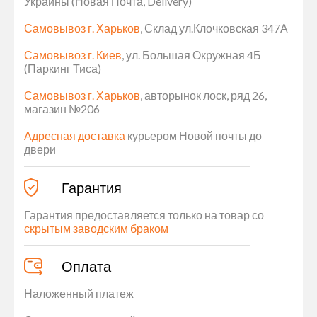
Украины (Новая Почта, Delivery)
Самовывоз г. Харьков
, Склад ул.Клочковская 347А
Самовывоз г. Киев
, ул. Большая Окружная 4Б
(Паркинг Тиса)
Самовывоз г. Харьков
, авторынок лоск, ряд 26,
магазин №206
Адресная доставка
курьером Новой почты до
двери
Гарантия
Гарантия предоставляется только на товар со
скрытым заводским браком
Оплата
Наложенный платеж