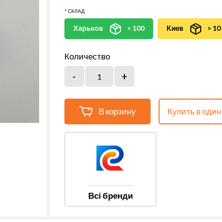
СКЛАД
Харьков
> 100
Киев
> 10
Количество
В корзину
Купить в один
Всі бренди