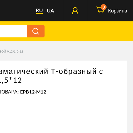
0
RU
UA
Корзина
ОЙ М12*1,5*12
вматический Т-образный с
,5*12
ТОВАРА:
EPB12-M12