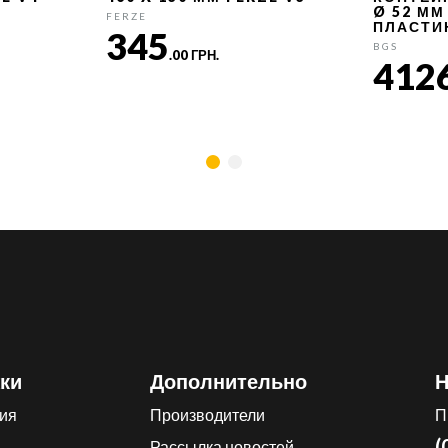
Ø 52 ММ
FERZE
ПЛАСТИ
345
BGS
.00 ГРН.
412
ки
Дополнительно
Н
ия
Производители
П
(
Рассылка новостей