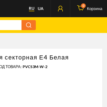
0
RU
UA
Корзина
я секторная Е4 Белая
КОД ТОВАРА:
PVCS3M-W-2