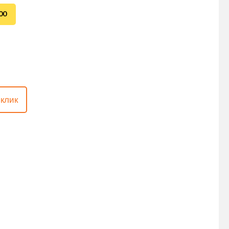
00
 клик