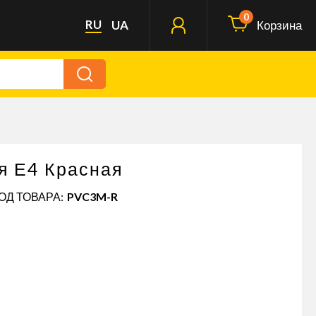
0
RU
UA
Корзина
я Е4 Красная
КОД ТОВАРА:
PVC3M-R