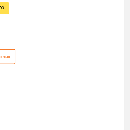
00
 клик