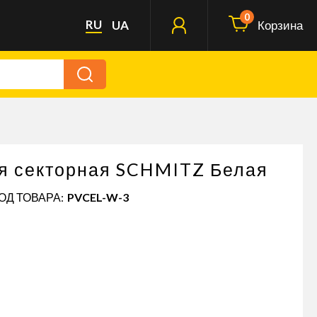
0
RU
UA
Корзина
я секторная SCHMITZ Белая
КОД ТОВАРА:
PVCEL-W-3