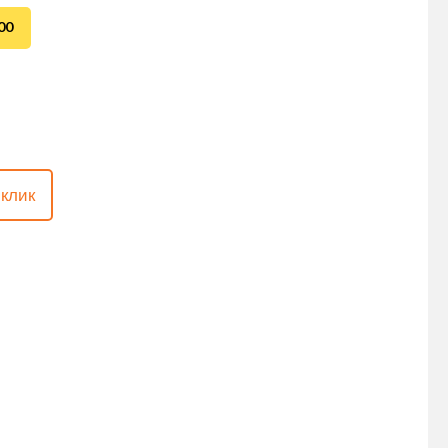
00
 клик