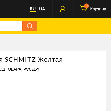
0
RU
UA
Корзина
я SCHMITZ Желтая
КОД ТОВАРА:
PVCEL-Y