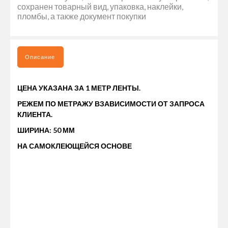
сохранен товарный вид, упаковка, наклейки,
пломбы, а также документ покупки
Описание
ЦЕНА УКАЗАНА ЗА 1 МЕТР ЛЕНТЫ.
РЕЖЕМ ПО МЕТРАЖУ ВЗАВИСИМОСТИ ОТ ЗАПРОСА
КЛИЕНТА.
ШИРИНА: 50 ММ
НА САМОКЛЕЮЩЕЙСЯ ОСНОВЕ
ЛЕНТА СВЕТООТРАЖАЮЩАЯ ДЛЯ МАРКИРОВКИ КУЗОВА БЕЛАЯ
(Е8) - ЭТО ВЫСОКОКАЧЕСТВЕННЫЙ АКСЕССУАР, КОТОРЫЙ
ОБЕСПЕЧИВАЕТ БЕЗОПАСНОСТЬ НА ДОРОГЕ. ОНА
ПРЕДНАЗНАЧЕНА ДЛЯ НАНЕСЕНИЯ НА КУЗОВ ГРУЗОВЫХ
АВТОМОБИЛЕЙ И ПРИЦЕПНОЙ ТЕХНИКИ, ЧТОБЫ ПОВЫСИТЬ