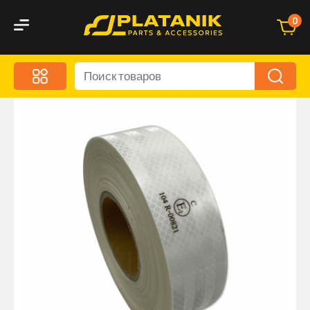
0
Меню
Акционные предложения
Дорожные аксессуары
Дорожная кухня
Автохимия и уход
Оптика и светотехника
Брызговики
Запчасти кузова и зеркала
Малый коммерческий транспорт
Маркировочные знаки и светоотражатели