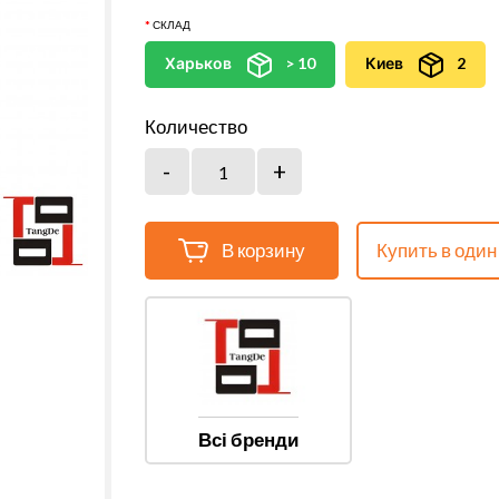
СКЛАД
Харьков
> 10
Киев
2
Количество
В корзину
Купить в один
Всі бренди