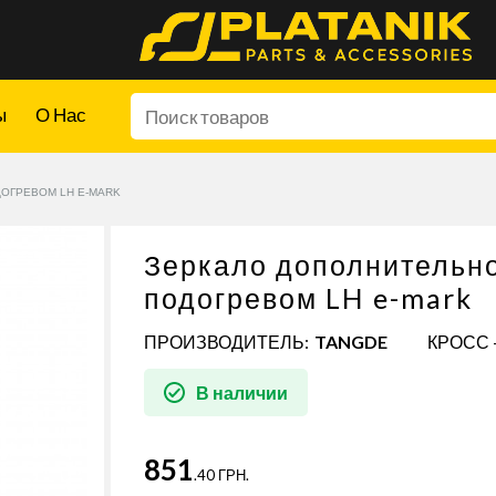
ы
О Нас
ДОГРЕВОМ LH E-MARK
Зеркало дополнительно
подогревом LH e-mark
ПРОИЗВОДИТЕЛЬ:
TANGDE
КРОСС 
В наличии
851
.40 ГРН.