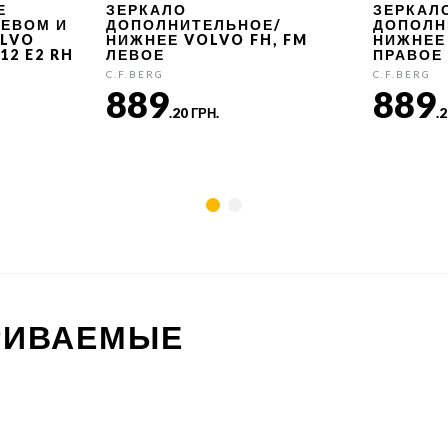
Е
ЗЕРКАЛО
ЗЕРКАЛ
РЕВОМ И
ДОПОЛНИТЕЛЬНОЕ/
ДОПОЛН
OLVO
НИЖНЕЕ VOLVO FH, FM
НИЖНЕЕ 
12 E2 RH
ЛЕВОЕ
ПРАВОЕ
C.F.BERG
C.F.BERG
889
889
.20 ГРН.
.
РИВАЕМЫЕ