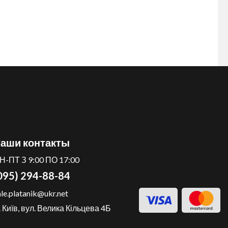
аши контакты
Н-ПТ З 9:00 ПО 17:00
095) 294-88-84
ale.platanik@ukr.net
. Київ, вул. Велика Кільцева 4Б