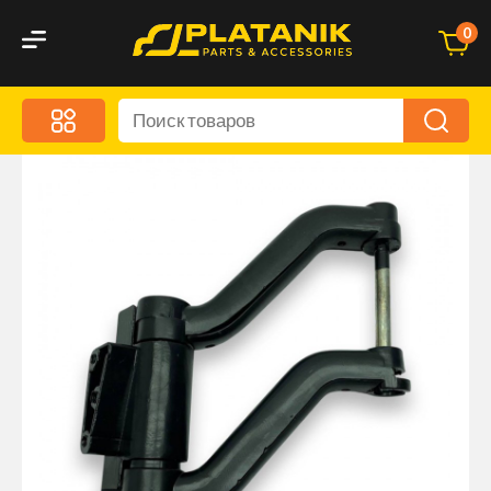
0
Меню
Акционные предложения
Дорожные аксессуары
Дорожная кухня
Автохимия и уход
Оптика и светотехника
Брызговики
Запчасти кузова и зеркала
Малый коммерческий транспорт
Маркировочные знаки и светоотражатели