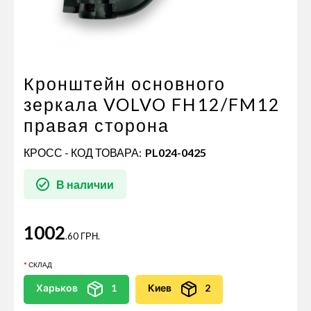
Пневматические соединения
Запчасти
Инструменты
Оснащение прицепов
Кронштейн основного
Автономное отопление и
зеркала VOLVO FH12/FM12
кондиционировани
правая сторона
Стяжные ремни и тросы
КРОСС - КОД ТОВАРА:
PL024-0425
В наличии
1002
.60 ГРН.
СКЛАД
Харьков
1
Киев
2