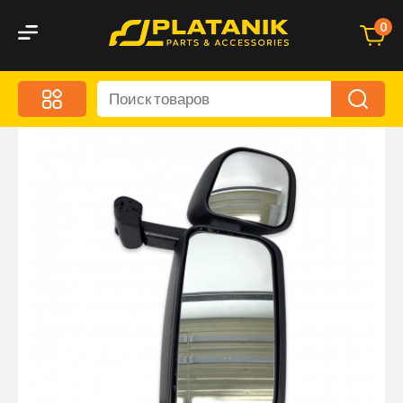
0
Меню
Акционные предложения
Дорожные аксессуары
Дорожная кухня
Автохимия и уход
Оптика и светотехника
Брызговики
Запчасти кузова и зеркала
Малый коммерческий транспорт
Маркировочные знаки и светоотражатели