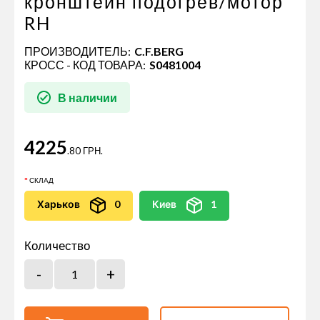
кронштейн подогрев/мотор
RH
ПРОИЗВОДИТЕЛЬ:
C.F.BERG
КРОСС - КОД ТОВАРА:
S0481004
В наличии
4225
.80 ГРН.
СКЛАД
Харьков
0
Киев
1
Количество