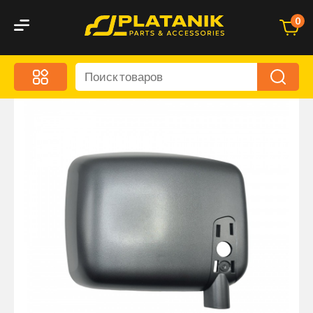
0
Меню
Акционные предложения
Дорожные аксессуары
Дорожная кухня
Автохимия и уход
Оптика и светотехника
Брызговики
Запчасти кузова и зеркала
Малый коммерческий транспорт
Маркировочные знаки и светоотражатели