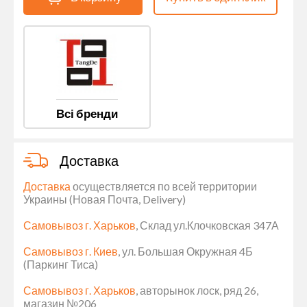
Всі бренди
Доставка
Доставка
осуществляется по всей территории
Украины (Новая Почта, Delivery)
Самовывоз г. Харьков
, Склад ул.Клочковская 347А
Самовывоз г. Киев
, ул. Большая Окружная 4Б
(Паркинг Тиса)
Самовывоз г. Харьков
, авторынок лоск, ряд 26,
магазин №206