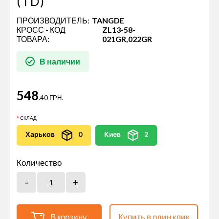
(TD)
ПРОИЗВОДИТЕЛЬ:
TANGDE
КРОСС - КОД
ZL13-58-
ТОВАРА:
021GR,022GR
В наличии
548
.40 ГРН.
СКЛАД
Харьков
0
Киев
2
Количество
В корзину
Купить в один клик