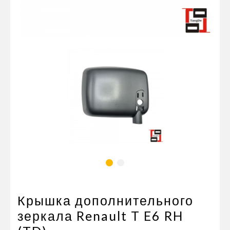
Пневматические соединения
Запчасти
Инструменты
Оснащение прицепов
Автономное отопление и
кондиционировани
Стяжные ремни и тросы
Крышка дополнительного
зеркала Renault T E6 RH