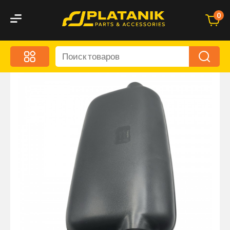
0
Меню
Акционные предложения
Дорожные аксессуары
Дорожная кухня
Автохимия и уход
Оптика и светотехника
Брызговики
Запчасти кузова и зеркала
Малый коммерческий транспорт
Маркировочные знаки и светоотражатели