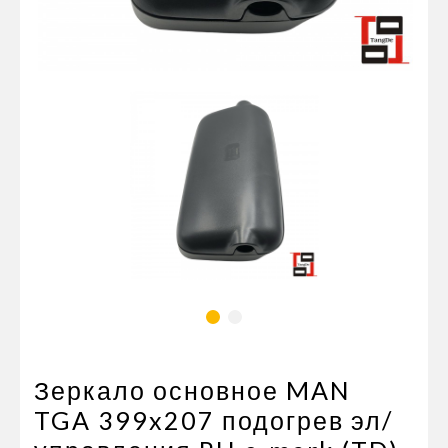
Пневматические соединения
Запчасти
Инструменты
Оснащение прицепов
Автономное отопление и
кондиционировани
Стяжные ремни и тросы
Зеркало основное MAN
TGA 399x207 подогрев эл/