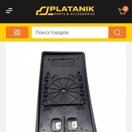
0
Меню
Акционные предложения
Дорожные аксессуары
Дорожная кухня
Автохимия и уход
Оптика и светотехника
Брызговики
Запчасти кузова и зеркала
Малый коммерческий транспорт
Маркировочные знаки и светоотражатели