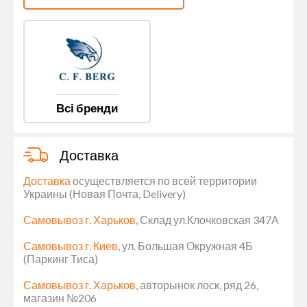
Всі бренди
Доставка
Доставка
осуществляется по всей территории
Украины (Новая Почта, Delivery)
Самовывоз г. Харьков
, Склад ул.Клочковская 347А
Самовывоз г. Киев
, ул. Большая Окружная 4Б
(Паркинг Тиса)
Самовывоз г. Харьков
, авторынок лоск, ряд 26,
магазин №206