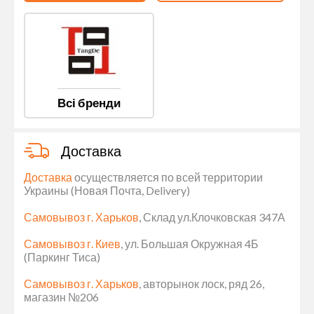
Всі бренди
Доставка
Доставка
осуществляется по всей территории
Украины (Новая Почта, Delivery)
Самовывоз г. Харьков
, Склад ул.Клочковская 347А
Самовывоз г. Киев
, ул. Большая Окружная 4Б
(Паркинг Тиса)
Самовывоз г. Харьков
, авторынок лоск, ряд 26,
магазин №206