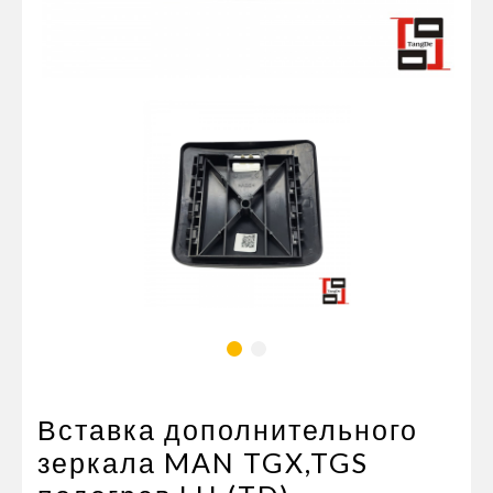
Пневматические соединения
Запчасти
Инструменты
Оснащение прицепов
Автономное отопление и
кондиционировани
Стяжные ремни и тросы
Вставка дополнительного
зеркала MAN TGX,TGS