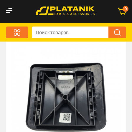
0
Меню
Акционные предложения
Дорожные аксессуары
Дорожная кухня
Автохимия и уход
Оптика и светотехника
Брызговики
Запчасти кузова и зеркала
Малый коммерческий транспорт
Маркировочные знаки и светоотражатели