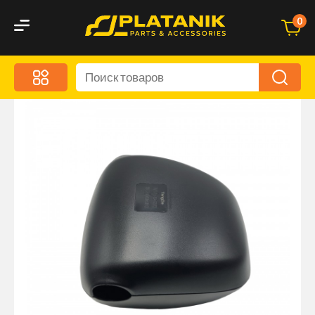
0
Меню
Акционные предложения
Дорожные аксессуары
Дорожная кухня
Автохимия и уход
Оптика и светотехника
Брызговики
Запчасти кузова и зеркала
Малый коммерческий транспорт
Маркировочные знаки и светоотражатели