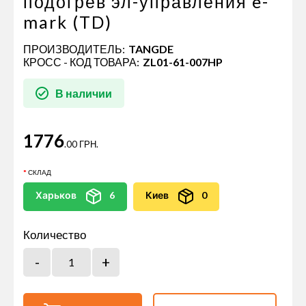
подогрев эл-управления e-
mark (TD)
ПРОИЗВОДИТЕЛЬ:
TANGDE
КРОСС - КОД ТОВАРА:
ZL01-61-007HP
В наличии
1776
.00 ГРН.
СКЛАД
Харьков
6
Киев
0
Количество