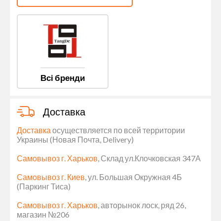
Всі бренди
Доставка
Доставка
осуществляется по всей территории
Украины (Новая Почта, Delivery)
Самовывоз г. Харьков
, Склад ул.Клочковская 347А
Самовывоз г. Киев
, ул. Большая Окружная 4Б
(Паркинг Тиса)
Самовывоз г. Харьков
, авторынок лоск, ряд 26,
магазин №206