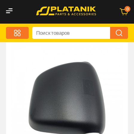
0
Меню
Акционные предложения
Дорожные аксессуары
Дорожная кухня
Автохимия и уход
Оптика и светотехника
Брызговики
Запчасти кузова и зеркала
Малый коммерческий транспорт
Маркировочные знаки и светоотражатели