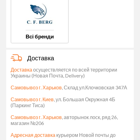
Всі бренди
Доставка
Доставка
осуществляется по всей территории
Украины (Новая Почта, Delivery)
Самовывоз г. Харьков
, Склад ул.Клочковская 347А
Самовывоз г. Киев
, ул. Большая Окружная 4Б
(Паркинг Тиса)
Самовывоз г. Харьков
, авторынок лоск, ряд 26,
магазин №206
Адресная доставка
курьером Новой почты до