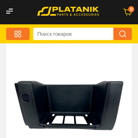
0
Меню
Акционные предложения
Дорожные аксессуары
Дорожная кухня
Автохимия и уход
Оптика и светотехника
Брызговики
Запчасти кузова и зеркала
Малый коммерческий транспорт
Маркировочные знаки и светоотражатели