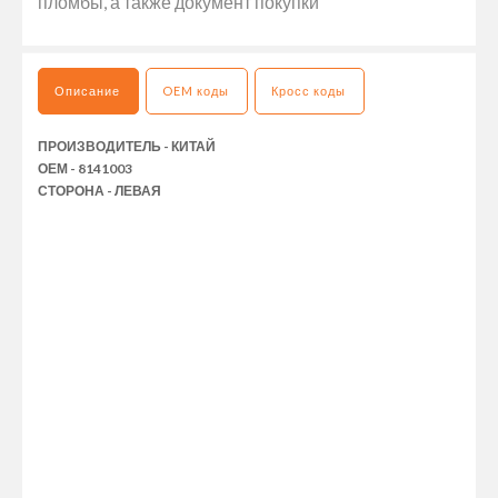
пломбы, а также документ покупки
Описание
OEM коды
Кросс коды
ПРОИЗВОДИТЕЛЬ - КИТАЙ
ОЕМ - 8141003
СТОРОНА - ЛЕВАЯ
НИЖНЯЯ СТУПЕНЬКА VOLVO FH-FM E2 L - ЭТО КАЧЕСТВЕННЫЙ
И НАДЕЖНЫЙ ЭЛЕМЕНТ, ПРЕДНАЗНАЧЕННЫЙ ДЛЯ УСТАНОВКИ
НА ГРУЗОВЫЕ АВТОМОБИЛИ И ПРИЦЕПНУЮ ТЕХНИКУ МАРКИ
VOLVO. ОНА ИЗГОТОВЛЕНА ИЗ ПРОЧНОГО МАТЕРИАЛА,
КОТОРЫЙ ОБЕСПЕЧИВАЕТ ДОЛГОВЕЧНОСТЬ И НАДЕЖНОСТЬ
ЭКСПЛУАТАЦИИ. СТУПЕНЬКА ИМЕЕТ УДОБНУЮ ФОРМУ И
ОБЕСПЕЧИВАЕТ БЕЗОПАСНЫЙ ДОСТУП К КАБИНЕ
АВТОМОБИЛЯ ИЛИ К ГРУЗОВОМУ ОТСЕКУ. ОНА ЛЕГКО
МОНТИРУЕТСЯ И НЕ ТРЕБУЕТ СПЕЦИАЛЬНЫХ НАВЫКОВ ДЛЯ
УСТАНОВКИ. НИЖНЯЯ СТУПЕНЬКА VOLVO FH-FM E2 L - ЭТО
ОТЛИЧНЫЙ ВЫБОР ДЛЯ ТЕХ, КТО ЦЕНИТ КАЧЕСТВО И
НАДЕЖНОСТЬ. В ИНТЕРНЕТ-МАГАЗИНЕ PLATANIK ВЫ МОЖЕТЕ
ПРИОБРЕСТИ ЭТОТ ТОВАР ПО ВЫГОДНОЙ ЦЕНЕ И С