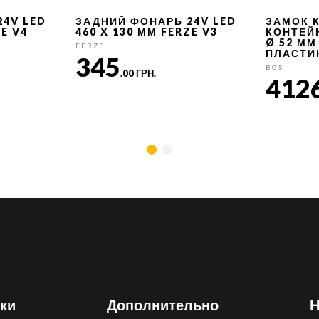
24V LED
ЗАДНИЙ ФОНАРЬ 24V LED
ЗАМОК 
ZE V4
460 X 130 ММ FERZE V3
КОНТЕЙ
Ø 52 ММ
FERZE
ПЛАСТИ
345
BGS
.00 ГРН.
412
ки
Дополнительно
Н