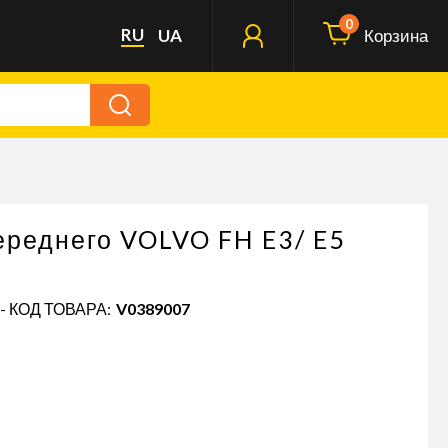
0
RU
UA
Корзина
ереднего VOLVO FH E3/ E5
- КОД ТОВАРА:
V0389007