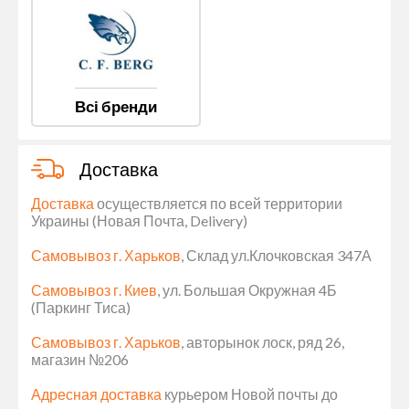
Всі бренди
Доставка
Доставка
осуществляется по всей территории
Украины (Новая Почта, Delivery)
Самовывоз г. Харьков
, Склад ул.Клочковская 347А
Самовывоз г. Киев
, ул. Большая Окружная 4Б
(Паркинг Тиса)
Самовывоз г. Харьков
, авторынок лоск, ряд 26,
магазин №206
Адресная доставка
курьером Новой почты до