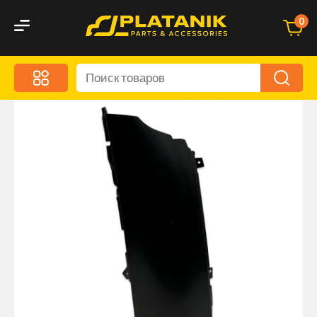
0
Меню
Акционные предложения
Дорожные аксессуары
Дорожная кухня
Автохимия и уход
Оптика и светотехника
Брызговики
Запчасти кузова и зеркала
Малый коммерческий транспорт
Маркировочные знаки и светоотражатели