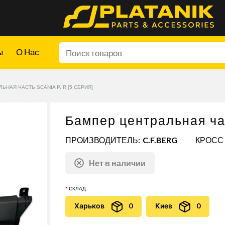
ы
О Нас
ЬНАЯ ЧАСТЬ SCANIA P, R [5 СЕРИЯ]
Бампер центральная час
ПРОИЗВОДИТЕЛЬ:
C.F.BERG
КРОСС 
Нет в наличии
СКЛАД
Харьков
0
Киев
0