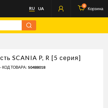
0
RU
UA
Корзина
ть SCANIA P, R [5 серия]
- КОД ТОВАРА:
S0488018