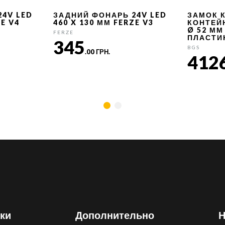
24V LED
ЗАДНИЙ ФОНАРЬ 24V LED
ЗАМОК 
ZE V4
460 X 130 ММ FERZE V3
КОНТЕЙ
Ø 52 ММ
FERZE
ПЛАСТИ
345
BGS
.00 ГРН.
412
ки
Дополнительно
Н