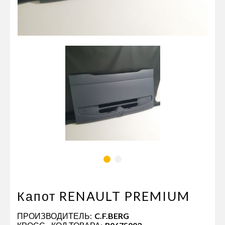
Пневматические соединения
Запчасти
Инструменты
Оснащение прицепов
Автономное отопление и
кондиционировани
Стяжные ремни и тросы
Капот RENAULT PREMIUM
ПРОИЗВОДИТЕЛЬ:
C.F.BERG