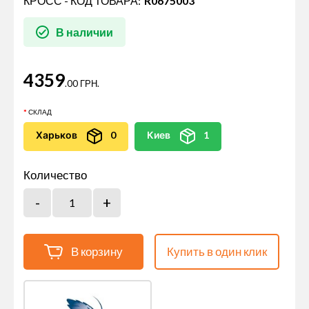
КРОСС - КОД ТОВАРА:
R0675003
В наличии
4359
.00 ГРН.
СКЛАД
Харьков
0
Киев
1
Количество
В корзину
Купить в один клик