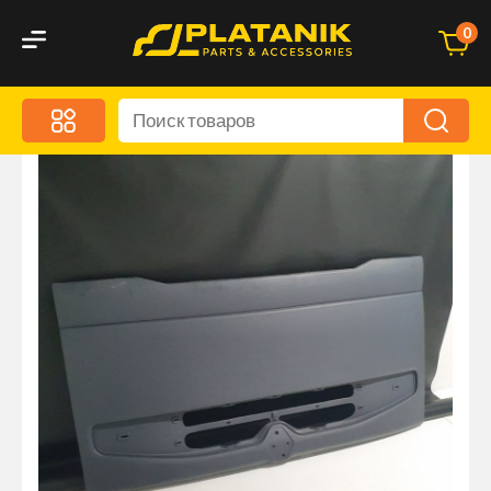
0
Меню
Акционные предложения
Дорожные аксессуары
Дорожная кухня
Автохимия и уход
Оптика и светотехника
Брызговики
Запчасти кузова и зеркала
Малый коммерческий транспорт
Маркировочные знаки и светоотражатели