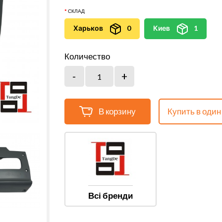
СКЛАД
Харьков
0
Киев
1
Количество
В корзину
Купить в один
Всі бренди