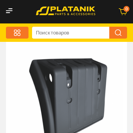
0
Меню
Акционные предложения
Дорожные аксессуары
Дорожная кухня
Автохимия и уход
Оптика и светотехника
Брызговики
Запчасти кузова и зеркала
Малый коммерческий транспорт
Маркировочные знаки и светоотражатели