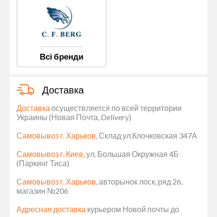
Всі бренди
Доставка
Доставка
осуществляется по всей территории
Украины (Новая Почта, Delivery)
Самовывоз г. Харьков
, Склад ул.Клочковская 347А
Самовывоз г. Киев
, ул. Большая Окружная 4Б
(Паркинг Тиса)
Самовывоз г. Харьков
, авторынок лоск, ряд 26,
магазин №206
Адресная доставка
курьером Новой почты до