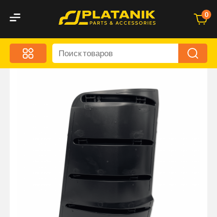
0
Меню
Акционные предложения
Дорожные аксессуары
Дорожная кухня
Автохимия и уход
Оптика и светотехника
Брызговики
Запчасти кузова и зеркала
Малый коммерческий транспорт
Маркировочные знаки и светоотражатели