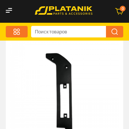
0
Меню
Акционные предложения
Дорожные аксессуары
Дорожная кухня
Автохимия и уход
Оптика и светотехника
Брызговики
Запчасти кузова и зеркала
Малый коммерческий транспорт
Маркировочные знаки и светоотражатели