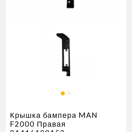
Пневматические соединения
Запчасти
Инструменты
Оснащение прицепов
Автономное отопление и
кондиционировани
Стяжные ремни и тросы
Крышка бампера MAN
F2000 Правая