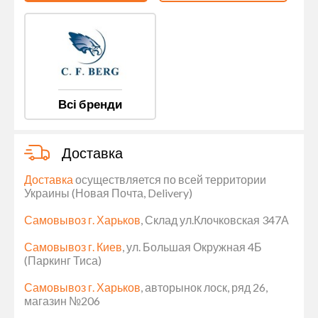
Всі бренди
Доставка
Доставка
осуществляется по всей территории
Украины (Новая Почта, Delivery)
Самовывоз г. Харьков
, Склад ул.Клочковская 347А
Самовывоз г. Киев
, ул. Большая Окружная 4Б
(Паркинг Тиса)
Самовывоз г. Харьков
, авторынок лоск, ряд 26,
магазин №206