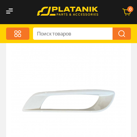
0
Меню
Акционные предложения
Дорожные аксессуары
Дорожная кухня
Автохимия и уход
Оптика и светотехника
Брызговики
Запчасти кузова и зеркала
Малый коммерческий транспорт
Маркировочные знаки и светоотражатели