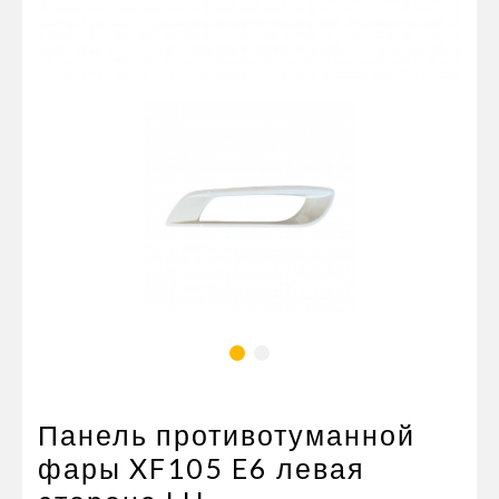
Пневматические соединения
Запчасти
Инструменты
Оснащение прицепов
Автономное отопление и
кондиционировани
Стяжные ремни и тросы
Панель противотуманной
фары XF105 E6 левая