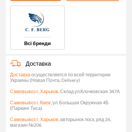
Всі бренди
Доставка
Доставка
осуществляется по всей территории
Украины (Новая Почта, Delivery)
Самовывоз г. Харьков
, Склад ул.Клочковская 347А
Самовывоз г. Киев
, ул. Большая Окружная 4Б
(Паркинг Тиса)
Самовывоз г. Харьков
, авторынок лоск, ряд 26,
магазин №206