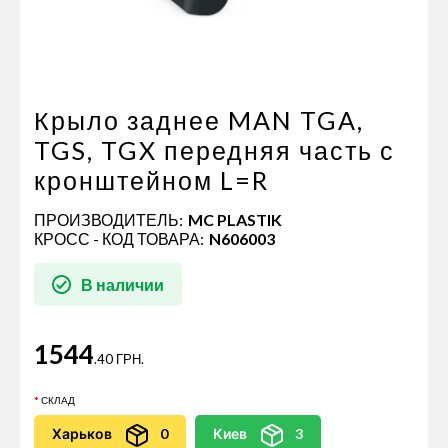
Пневматические соединения
Запчасти
Инструменты
Оснащение прицепов
Крыло заднее MAN TGA,
Автономное отопление и
TGS, TGX передняя часть с
кондиционировани
кронштейном L=R
Стяжные ремни и тросы
ПРОИЗВОДИТЕЛЬ:
MC PLASTIK
КРОСС - КОД ТОВАРА:
N606003
В наличии
1544
.40 ГРН.
СКЛАД
Харьков
0
Киев
3