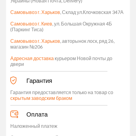
Украины (Новая Почта, Delivery)
Самовывоз г. Харьков
, Склад ул.Клочковская 347А
Самовывоз г. Киев
, ул. Большая Окружная 4Б
(Паркинг Тиса)
Самовывоз г. Харьков
, авторынок лоск, ряд 26,
магазин №206
Адресная доставка
курьером Новой почты до
двери
Гарантия
Гарантия предоставляется только на товар со
скрытым заводским браком
Оплата
Наложенный платеж