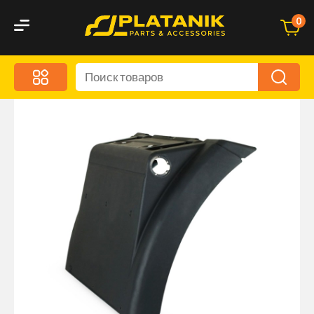
0
Меню
Акционные предложения
Дорожные аксессуары
Дорожная кухня
Автохимия и уход
Оптика и светотехника
Брызговики
Запчасти кузова и зеркала
Малый коммерческий транспорт
Маркировочные знаки и светоотражатели