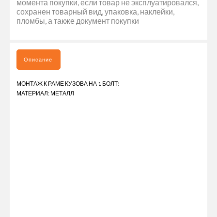
момента покупки, если товар не эксплуатировался,
сохранен товарный вид, упаковка, наклейки,
пломбы, а также документ покупки
Описание
МОНТАЖ К РАМЕ КУЗОВА НА 1 БОЛТ!
МАТЕРИАЛ: МЕТАЛЛ
КРОНШТЕЙН КРЕПЛЕНИЯ КРЫЛА Ø 42 ММ 530 ММ (НА
ОДНОСКАТНОЕ КОЛЕСО) - ЭТО НАДЕЖНОЕ И ПРОЧНОЕ
КРЕПЛЕНИЕ ДЛЯ КРЫЛА ГРУЗОВОГО АВТОМОБИЛЯ ИЛИ
ПРИЦЕПА. ОН ИЗГОТОВЛЕН ИЗ ВЫСОКОКАЧЕСТВЕННОЙ СТАЛИ
И ИМЕЕТ ДИАМЕТР 42 ММ, ЧТО ОБЕСПЕЧИВАЕТ НАДЕЖНУЮ
ФИКСАЦИЮ КРЫЛА. КРОНШТЕЙН ИМЕЕТ ДЛИНУ 530 ММ И
ПРЕДНАЗНАЧЕН ДЛЯ УСТАНОВКИ НА ОДНОСКАТНОЕ КОЛЕСО.
ОН ЛЕГКО МОНТИРУЕТСЯ И ОБЕСПЕЧИВАЕТ НАДЕЖНУЮ
ФИКСАЦИЮ КРЫЛА В ЛЮБЫХ УСЛОВИЯХ ЭКСПЛУАТАЦИИ.
КРОНШТЕЙН КРЕПЛЕНИЯ КРЫЛА Ø 42 ММ 530 ММ (НА