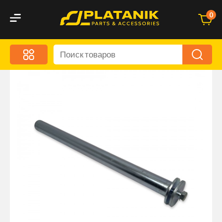
0
Меню
Акционные предложения
Дорожные аксессуары
Дорожная кухня
Автохимия и уход
Оптика и светотехника
Брызговики
Запчасти кузова и зеркала
Малый коммерческий транспорт
Маркировочные знаки и светоотражатели