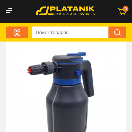
0
Меню
Акционные предложения
Дорожные аксессуары
Дорожная кухня
Автохимия и уход
Оптика и светотехника
Брызговики
Запчасти кузова и зеркала
Малый коммерческий транспорт
Маркировочные знаки и светоотражатели