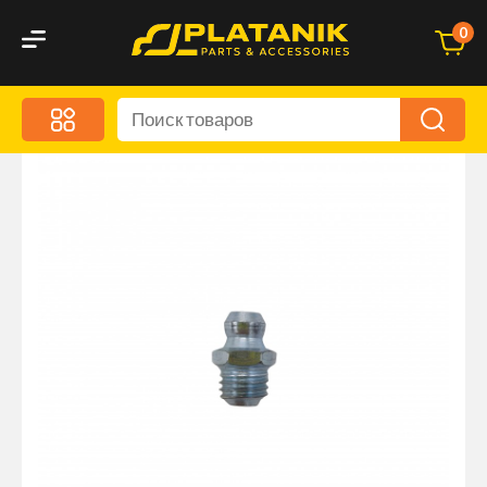
0
Меню
Акционные предложения
Дорожные аксессуары
Дорожная кухня
Автохимия и уход
Оптика и светотехника
Брызговики
Запчасти кузова и зеркала
Малый коммерческий транспорт
Маркировочные знаки и светоотражатели