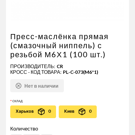
Пневматические соединения
Запчасти
Инструменты
Оснащение прицепов
Пресс-маслёнка прямая
Автономное отопление и
(смазочный ниппель) с
кондиционировани
резьбой М6Х1 (100 шт.)
Стяжные ремни и тросы
ПРОИЗВОДИТЕЛЬ:
CR
КРОСС - КОД ТОВАРА:
PL-C-073(M6*1)
Нет в наличии
СКЛАД
Харьков
0
Киев
0
Количество