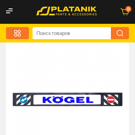
0
Меню
Акционные предложения
Дорожные аксессуары
Дорожная кухня
Автохимия и уход
Оптика и светотехника
Брызговики
Запчасти кузова и зеркала
Малый коммерческий транспорт
Маркировочные знаки и светоотражатели