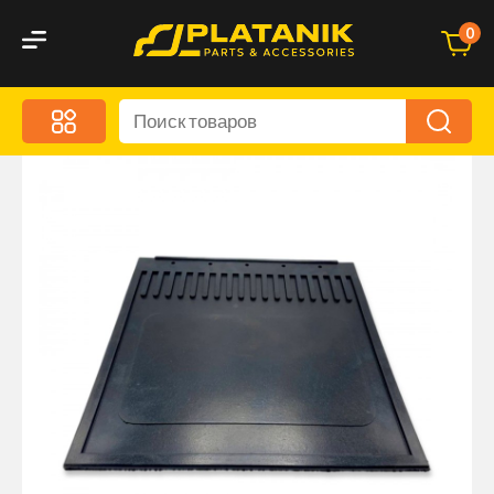
0
Меню
Акционные предложения
Дорожные аксессуары
Дорожная кухня
Автохимия и уход
Оптика и светотехника
Брызговики
Запчасти кузова и зеркала
Малый коммерческий транспорт
Маркировочные знаки и светоотражатели