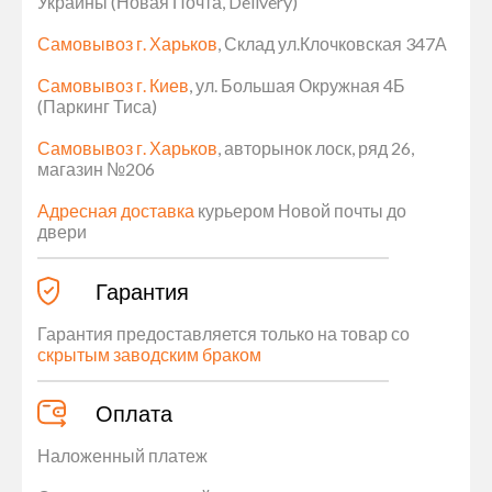
Украины (Новая Почта, Delivery)
Самовывоз г. Харьков
, Склад ул.Клочковская 347А
Самовывоз г. Киев
, ул. Большая Окружная 4Б
(Паркинг Тиса)
Самовывоз г. Харьков
, авторынок лоск, ряд 26,
магазин №206
Адресная доставка
курьером Новой почты до
двери
Гарантия
Гарантия предоставляется только на товар со
скрытым заводским браком
Оплата
Наложенный платеж