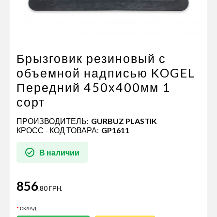
Пневматические соединения
Запчасти
Инструменты
Оснащение прицепов
Брызговик резиновый с
Автономное отопление и
объемной надписью KOGEL
кондиционировани
Передний 450х400мм 1
Стяжные ремни и тросы
сорт
ПРОИЗВОДИТЕЛЬ:
GURBUZ PLASTIK
КРОСС - КОД ТОВАРА:
GP1611
В наличии
856
.80 ГРН.
СКЛАД