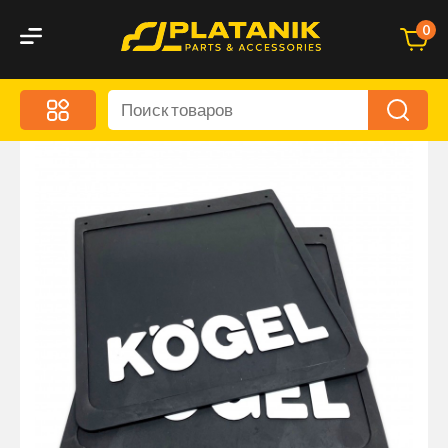
0
Меню
Акционные предложения
Дорожные аксессуары
Дорожная кухня
Автохимия и уход
Оптика и светотехника
Брызговики
Запчасти кузова и зеркала
Малый коммерческий транспорт
Маркировочные знаки и светоотражатели